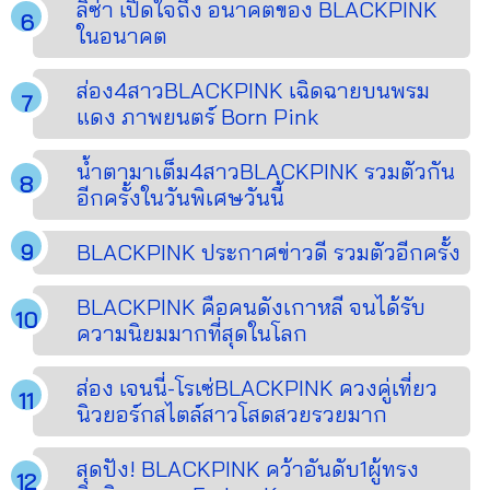
ลิซ่า เปิดใจถึง อนาคตของ BLACKPINK
ในอนาคต
ส่อง4สาวBLACKPINK เฉิดฉายบนพรม
แดง ภาพยนตร์ Born Pink
น้ำตามาเต็ม4สาวBLACKPINK รวมตัวกัน
อีกครั้งในวันพิเศษวันนี้
BLACKPINK ประกาศข่าวดี รวมตัวอีกครั้ง
BLACKPINK คือคนดังเกาหลี จนได้รับ
ความนิยมมากที่สุดในโลก
ส่อง เจนนี่-โรเซ่BLACKPINK ควงคู่เที่ยว
นิวยอร์กสไตล์สาวโสดสวยรวยมาก
สุดปัง! BLACKPINK คว้าอันดับ1ผู้ทรง