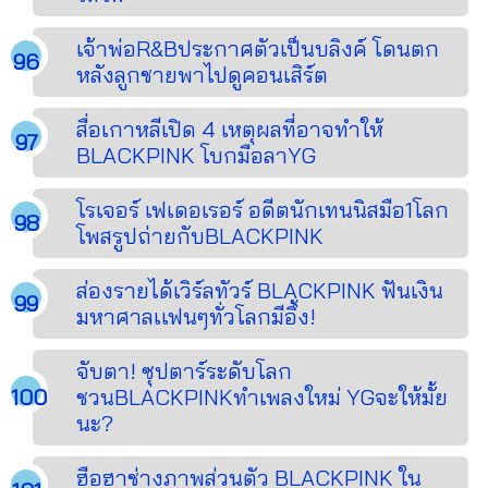
เจ้าพ่อR&Bประกาศตัวเป็นบลิงค์ โดนตก
หลังลูกชายพาไปดูคอนเสิร์ต
สื่อเกาหลีเปิด 4 เหตุผลที่อาจทำให้
BLACKPINK โบกมือลาYG
โรเจอร์ เฟเดอเรอร์ อดีตนักเทนนิสมือ1โลก
โพสรูปถ่ายกับBLACKPINK
ส่องรายได้เวิร์ลทัวร์ BLACKPINK ฟันเงิน
มหาศาลเเฟนๆทั่วโลกมีอึ้ง!
จับตา! ซุปตาร์ระดับโลก
ชวนBLACKPINKทำเพลงใหม่ YGจะให้มั้ย
นะ?
ฮือฮาช่างภาพส่วนตัว BLACKPINK ใน