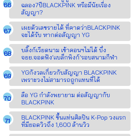
ฉลอง7ปีBLACKPINK หรือมีนัยเรื่อง
สัญญา?
เผยตัวเลขรายได้ ที่คาดว่าBLACKPINK
จะได้รับ หากต่อสัญญา YG
บลิ๊งก์เวียดนาม เข้าคอนฯไม่ได้ บึ่ง
จยย.จอดฟัง‘แบล็กพิงก์’รอบสนามกีฬา
YGกังวลเกี่ยวกับสัญญา BLACKPINK
เพราะวงไม่สามารถถูกแทนที่ได้
ลือ YG กำลังพยายาม ต่อสัญญากับ
BLACKPINK
BLACKPINK ขึ้นแท่นศิลปิน K-Pop วงแรก
ที่มียอดวิวถึง 1,600 ล้านวิว