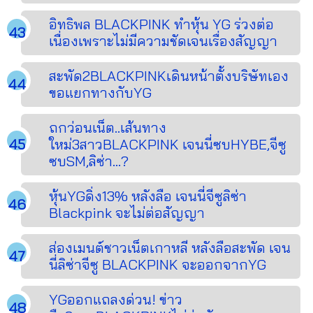
อิทธิพล BLACKPINK ทำหุ้น YG ร่วงต่อ
เนื่องเพราะไม่มีความชัดเจนเรื่องสัญญา
สะพัด2BLACKPINKเดินหน้าตั้งบริษัทเอง
ขอแยกทางกับYG
ถกว่อนเน็ต..เส้นทาง
ใหม่3สาวBLACKPINK เจนนี่ซบHYBE,จีซู
ซบSM,ลิซ่า...?
หุ้นYGดิ่ง13% หลังลือ เจนนี่จีซูลิซ่า
Blackpink จะไม่ต่อสัญญา
ส่องเมนต์ชาวเน็ตเกาหลี หลังลือสะพัด เจน
นี่ลิซ่าจีซู BLACKPINK จะออกจากYG
YGออกแถลงด่วน! ข่าว