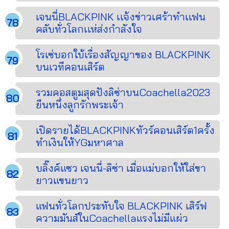
เจนนี่BLACKPINK เเจ้งข่าวเศร้าทำเเฟน
คลับทั่วโลกเเห่ส่งกำลังใจ
โรเซ่บอกใบ้เรื่องสัญญาของ BLACKPINK
บนเวทีคอนเสิร์ต
รวมคอสตูมสุดปังลิซ่าบนCoachella2023
ยืนหนึ่งลูกรักพระเจ้า
เปิดรายได้BLACKPINKทัวร์คอนเสิร์ต1ครั้ง
ทำเงินให้YGมหาศาล
บลิ๊งค์แซว เจนนี่-ลิซ่า เมื่อแม่บอกให้ใส่ขา
ยาวแขนยาว
แฟนทั่วโลกประทับใจ BLACKPINK เสิร์ฟ
ความมันส์ในCoachellaแรงไม่มีแผ่ว