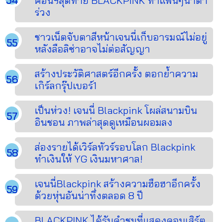
คอนฯสุดท้าย BLACKPINK ทำแฟนๆน้ำตา
ร่วง
ชาวเน็ตจับตาสีหน้าเจนนี่เก็บอารมณ์ไม่อยู่
หลังลือลิซ่าอาจไม่ต่อสัญญา
สร้างประวัติศาสตร์อีกครั้ง ตอกย้ำความ
เกิร์ลกรุ๊ปเบอร์1
เป็นห่วง! เจนนี่ Blackpink โผล่สนามบิน
อินชอน ภาพล่าสุดดูเหมือนผอมลง
ส่องรายได้เวิร์ลทัวร์รอบโลก Blackpink
ทำเงินให้ YG เงินมหาศาล!
เจนนี่Blackpink สร้างความฮือฮาอีกครั้ง
ด้วยหุ่นอันน่าทึ่งตลอด 8 ปี
BLACKPINK ได้รับคำชมที่แสดงคอนเสิร์ต