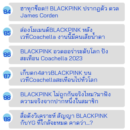
ฮาทุกช็อต!! BLACKPINK ปรากฎตัว ดวล
James Corden
ส่องโมเมนต์BLACKPINK หลัง
เวทีCoachella งานนี้มีคนเสียน้ำตา
BLACKPINK อวดออร่าระดับโลก ปัง
สะเทือน Coachella 2023⁣
เก็บตก4สาวBLACKPINK บน
เวทีCoachellaสะเทือนไปทั่วโลก
BLACKPINK ไม่ถูกกันจริงไหม?มาฟัง
ความจริงจากปากหนึ่งในสมาชิก
สื่อดังวิเคราะห์ สัญญา BLACKPINK
กับYG ที่ใกล้จะหมด คาดว่า...?