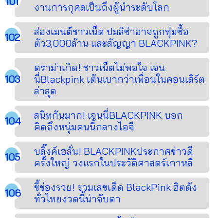
งานการกุศลเป็นถึงผู้นำระดับโลก
ส่องเมนต์ชาวเน็ต ปมลิซ่าอาจถูกทุ่มซื้อ
ตัว3,000ล้าน และสัญญา BLACKPINK?
ดราม่าเกิด! ชาวเน็ตไม่พอใจ เจน
นี่Blackpink เต้นเบากว่าเพื่อนในคอนเสิร์ต
ล่าสุด
สนิทกันมาก! เจนนี่BLACKPINK บอก
คิดถึงหนุ่มคนนี้กลางไอจี
บลิ๊งค์เฮลั่น! BLACKPINKประกาศข่าวดี
ครั้งใหญ่ วงแรกในประวัติศาสตร์เกาหลี
ชี้ช่องรวย! รวมเลขเด็ด BlackPink ฮิตดัง
ทั่วไทยงวดนี้น่าจับตา