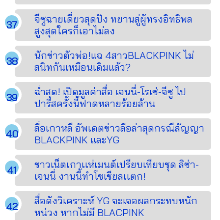
จีซูฉายเดี่ยวสุดปัง ทยานสู่ผู้ทรงอิทธิพล
สูงสุดใครก็เอาไม่ลง
นักข่าวตัวพ่อ!แฉ 4สาวBLACKPINK ไม่
สนิทกันเหมือนเดิมแล้ว?
ฉ่ำสุด! เปิดมูลค่าสื่อ เจนนี่-โรเซ่-จีซู ไป
ปารีสครั้งนี้ฟาดหลายร้อยล้าน
สื่อเกาหลี อัพเดตข่าวลือล่าสุดกรณีสัญญา
BLACKPINK และYG
ชาวเน็ตเกาเเห่เมนต์เปรียบเทียบชุด ลิซ่า-
เจนนี่ งานนี้ทำโซเชียลเเตก!
สื่อดังวิเคราะห์ YG จะเจอผลกระทบหนัก
หน่วง หากไม่มี BLACPINK