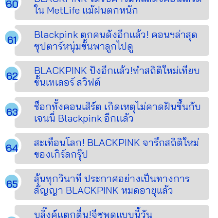
ใน MetLife แม้ฝนตกหนัก
Blackpink ตกคนดังอีกแล้ว! คอนฯล่าสุด
ซุปตาร์หนุ่มขั้นพาลูกไปดู
BLACKPINK ปังอีกแล้ว!ทำสถิติใหม่เทียบ
ชั้นเทเลอร์ สวิฟต์
ช็อกทั้งคอนเสิร์ต เกิดเหตุไม่คาดฝันขึ้นกับ
เจนนี่ Blackpink อีกเเล้ว
สะเทือนโลก! BLACKPINK จารึกสถิติใหม่
ของเกิร์ลกรุ๊ป
ลุ้นทุกวินาที ประกาศอย่างเป็นทางการ
สัญญา BLACKPINK หมดอายุแล้ว
บลิ๊งค์แตกตื่น!จีซูพูดแบบนี้วัน