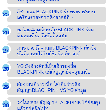
ลิซ่า และ BLACKPINK รับพระราชทาน
เครื่องราชฯจากคิงชาลส์ที่ 3
ยลโฉม4ลุคเจ้าหญิงBLACKPINK ร่วม
ดินเนอร์ ณ วังบัคกิงแฮม
ภาพประวัติศาสตร์ BLACKPINK เข้าวัง
บัคกิงแฮมได้ใกล้ชิดคิงส์ชาร์ลส์
YG ยังอ้างสิทธิ์เป็นเจ้าของชื่อ
BLACKPINK แม้สัญญายังคลุมเครือ
ส่องเมนต์ชาวเน็ต ใส่เต็มข่าวลือ
สัญญาBLACKPINK VS YG ล่าสุด!
วงในหลุด! สัญญาBLACKPINK ได้ข้อสรุป
แล้วอยู่หรือไป?