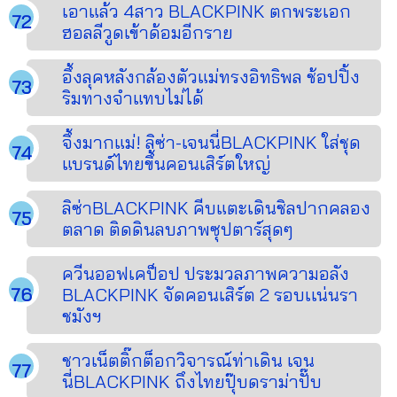
เอาแล้ว 4สาว BLACKPINK ตกพระเอก
ฮอลลีวูดเข้าด้อมอีกราย
อึ้งลุคหลังกล้องตัวแม่ทรงอิทธิพล ช้อปปิ้ง
ริมทางจำแทบไม่ได้
จึ้งมากแม่! ลิซ่า-เจนนี่BLACKPINK ใส่ชุด
แบรนด์ไทยขึ้นคอนเสิร์ตใหญ่
ลิซ่าBLACKPINK คีบแตะเดินชิลปากคลอง
ตลาด ติดดินลบภาพซุปตาร์สุดๆ
ควีนออฟเคป็อป ประมวลภาพความอลัง
BLACKPINK จัดคอนเสิร์ต 2 รอบเเน่นรา
ชมังฯ
ชาวเน็ตติ๊กต็อกวิจารณ์ท่าเดิน เจน
นี่BLACKPINK ถึงไทยปุ๊บดราม่าปั๊บ