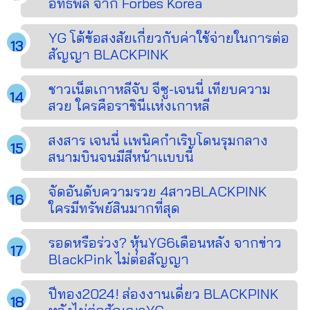
อิทธิพล จาก Forbes Korea
YG โต้ข้อสงสัยเกี่ยวกับค่าใช้จ่ายในการต่อ
สัญญา BLACKPINK
ชาวเน็ตเกาหลีจับ จีซู-เจนนี่ เทียบความ
สวย ใครคือราชินีเเห่งเกาหลี
สงสาร เจนนี่ เเพนิคกำเริบโดนรุมกลาง
สนามบินจนมีสีหน้าเเบบนี้
จัดอันดับความรวย 4สาวBLACKPINK
ใครมีทรัพย์สินมากที่สุด
รอดหรือร่วง? หุ้นYG6เดือนหลัง จากข่าว
BlackPink ไม่ต่อสัญญา
ปีทอง2024! ส่องงานเดี่ยว BLACKPINK