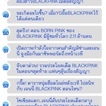
ลือ3สาวBLACKPINKไม่ต่อสัญญา
จะเกิดอะไรขึ้น? เมื่อYGยื้อBLACKPINKไว้
ได้แค่คนเดียว
สุดปัง! คอน BORN PINK ของ
BLACKPINK มีผู้ชมทั่วโลก 2.11 ล้านคน
เปิดภาพกำลังใจจากคนสำคัญลิซ่าและเจน
นี่ จูงมือกันมาซัพพอร์ตถึงหน้าเวที
จับตาด่วน! รวมประโยคเด็ด BLACKPINK
ในคอนฯสุดท้าย เเฟนๆลุ้นเรื่องสัญญา
กรี๊ด! ดาราหนุ่มฮ็อตโผล่หลังเวที ไปสนิท
กับ เจนนี่ BLACKPINK ตอนไหน?
โซเชียลแตก..เจนนี่ลั่นประโยคเด็ดกลาง