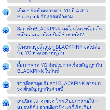
เปิด 6 ข้อห้ามทางค่าย YG ที่ 4 สาว
Balckpink ต้องยอมทำตาม
3สมาชิกBLACKPINK เคลื่อนไหวพร้อมกัน
หลังแอคเคาท์เว่ยป๋อลิซ่าหายไป?
เปิดบทสรุปสัญญา BLACKPINK จะไปต่อ
กับ YG หรือไม่วันนี้รู้กัน
สื่อเกาคาด YG จ่อประกาศเรื่องสัญญากับ
BLACKPINK ในวันที่...
ข่าวลือล่าสุด จับตา! BLACKPINK อาจยก
วงเซ็นสัญญากับค่ายนี้
เจนนี่BLACKPINK โกยเงินมหาศาลให้ 2
เเบรนด์ดัง ฉายเดี่ยวปังเเกก็เริ่ดเกิน!