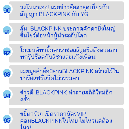
วงในมาเอง! เผยข่าวลือล่าสุดเกี่ยวกับ
สัญญา BLACKPINK กับ YG
ลุ้น! BLACKPINK ประกาศศักดายิ่งใหญ่
ขึ้นโชว์ต่อหน้าผู้นำระดับโลก
โมเมนต์พายิ้มดาราฮอลลีวูดชื่อดังอวดภา
พกรุ๊ปช็อตกับลิซ่าและแก๊งเพื่อน!
เผยมูลค่าสื่อ3สาวBLACKPINK สร้างไว้ใน
ปารีสแฟชั่นวีคไม่ธรรมดา
ข่าวดี..BLACKPINK ทำลายสถิติใหม่อีก
ครั้ง
ขยี้ตารัวๆ เปิดราคาบัตรVIP
คอนBLACKPINKในไทย ไม่ไหวแต่ต้อง
ไหว!!