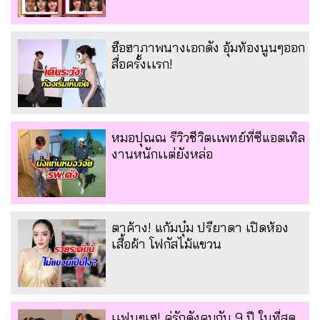
ฮือฮาภาพนางเอกดัง อุ้มท้องนูนๆออก
สื่อครั้งเเรก!
หมอปุณณ รีวิวชีวิตเเพทย์ที่ซีแอตเทิล
งานหนักเเต่ยังหล่อ
ตาค้าง! แก้มบุ๋ม ปรียาดา เปิดห้อง
เสื้อผ้า โฟกัสไม้แขวน
เเฟนๆเฮ! คู่รักดังคบกัน 9 ปี ในที่สุด