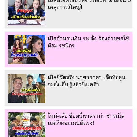
เหตุการณ์ใหญ่!
เปิดจำนวนเงิน รพ.ดัง ต้องจ่ายชดใช้
ต้อม รชนีกร
เปิดชีวิตจริง นาซาตาลา เด็กที่ฮลุน
จะส่งเสีย รู้แล้วยิ่งเศร้า
ใหม่-เต๋อ ช็อตนี้พาดราม่า ชาวเน็ต
เเห่รัวคอมเมนต์เเรง!