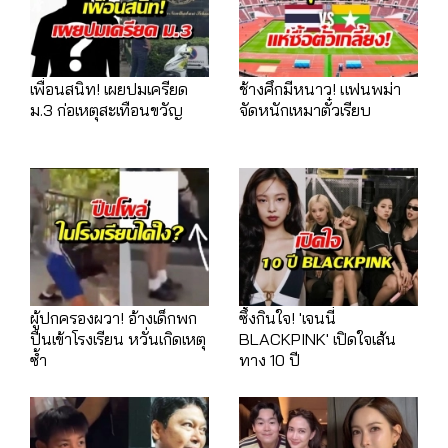
เพื่อนสนิท! เผยปมเครียด
ช้างศึกมีหนาว! แฟนพม่า
ม.3 ก่อเหตุสะเทือนขวัญ
จัดหนักเหมาตั๋วเรียบ
ผู้ปกครองผวา! อ้างเด็กพก
ซึ้งกินใจ! 'เจนนี่
ปืนเข้าโรงเรียน หวั่นเกิดเหตุ
BLACKPINK' เปิดใจเส้น
ซ้ำ
ทาง 10 ปี