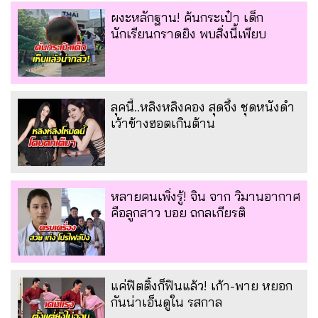
ผงะหลักฐาน! ค้นกระเป๋า เด็ก
นักเรียนกราดยิง พบสิ่งนี้เพียบ
ลุคนี้..หลิงหลิงคอง สุดจึ้ง ชุดหนังดำ
เว้าข้างฮอตเกินต้าน
หลายคนเพิ่งรู้! จิน จาก วิมานอากาศ
คือลูกสาว บอย ถกลเกียรติ
แค่ฟิตติ้งก็ฟินแล้ว! เก้า-พาย หยอก
กันน่าเอ็นดูใน รสกาล