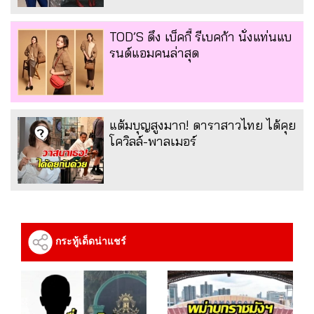
TOD’S ดึง เบ็คกี้ รีเบคก้า นั่งแท่นแบ
รนด์แอมคนล่าสุด
แต้มบุญสูงมาก! ดาราสาวไทย ได้คุย
โควิลล์-พาลเมอร์
กระทู้เด็ดน่าแชร์