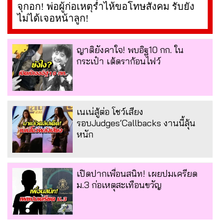
จุกอก! พ่อผู้ก่อเหตุร่ำไห้ขอโทษสังคม รับยัง
ไม่ได้เจอหน้าลูก!
ญาติยังคาใจ! พบอิฐ10 กก. ใน
กระเป๋า เต้ดราก้อนไฟว์
เนเน่สู้ต่อ โชว์เสียง
รอบJudges’Callbacks งานนี้ลุ้น
หนัก
เปิดปากเพื่อนสนิท! เผยปมเครียด
ม.3 ก่อเหตุสะเทือนขวัญ