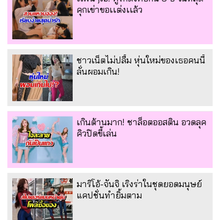
คุกเข่าขอเเต่งเเล้ว
ชาวเน็ตไม่ปลื้ม หุ่นใหม่ของเธอคนนี้
ลั่นผอมเกิน!
เกินต้านมาก! ชาล็อตออสติน อวดลุค
คิวปิดขี้เล่น
มาริโอ้-จันจิ เริงร่าในชุดยอดมนุษย์
แคปชั่นทำยิ้มตาม