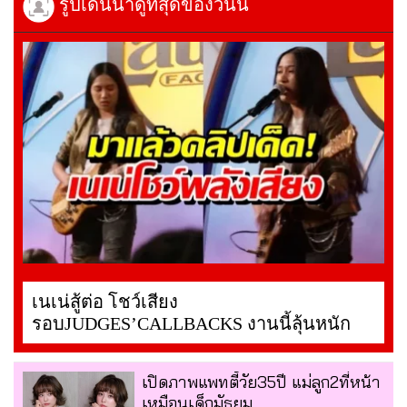
รูปเด่นน่าดูที่สุดของวันนี้
เนเน่สู้ต่อ โชว์เสียง
รอบJUDGES’CALLBACKS งานนี้ลุ้นหนัก
เปิดภาพแพทตี้วัย35ปี แม่ลูก2ที่หน้า
เหมือนเด็กมัธยม