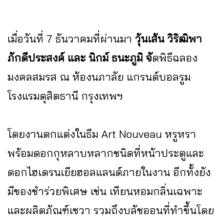
เมื่อวันที่ 7 ธันวาคมที่ผ่านมา
วุ้นเส้น วิริฒิพา
ภักดีประสงค์ และ นิกม์ ธนะภูมิ จั
ดพิธีฉลอง
มงคลสมรส ณ ห้องนภาลัย แกรนด์บอลรูม
โรงแรมดุสิตธานี กรุงเทพฯ
โดยงานตกแต่งในธีม Art Nouveau หรูหรา
พร้อมดอกกุหลาบหลากชนิดที่หน้าประตูและ
ดอกไฮเดรนเยียฮอลแลนด์ภายในงาน อีกทั้งยัง
มีของชำร่วยพิเศษ เช่น เทียนหอมกลิ่นเฉพาะ
และผลิตภัณฑ์เซวา รวมถึงบลัชออนที่ทำขึ้นโดย