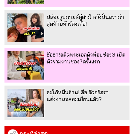
ปล่อยรูปมายด์คู่สามี หวังปั่นดราม่า
สุดท้ายทัวร์ลงเก้อ!
ฮือฮา!อดีตพระเอกตัวท็อปช่อง3 เปิด
ตัวร่วมงานช่อง7ครั้งแรก
สะใภ้หมื่นล้าน! ลือ ดิวอริสรา
แต่งงานจดทะเบียนแล้ว?
กระทู้ล่าสุด