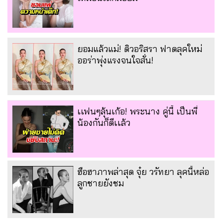
ยอมแล้วแม่! ดิวอริสรา ฟาดลุคใหม่
ออร่าพุ่งแรงจนใจสั่น!
เเฟนๆลุ้นเก้อ! พระนาง คู่นี้ เป็นพี่
น้องกันก็ดีเเล้ว
ฮือฮาภาพล่าสุด จุ๋ย วรัทยา ลุคนี้หล่อ
ลูกชายยังชม