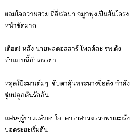
ยอมใจความสวย ตี๋ลี่เร่อปา จมูกพุ่งเป็นสันโครง
หน้าชัดมาก
เดือด! หลัง นายพลดอลลาร์ โพสต์ฉะ รพ.ดัง
ทำเเบบนี้กับภรรยา
หลุดโป๊ะมาเต็มๆ! จับตาลุ้นพระนางชื่อดัง กำลัง
ซุ่มปลูกต้นรักกัน
เเฟนๆรู้ข่าวเเล้วตกใจ! ดาราสาวตรวจพบมะเร็ง
ปอดระยะเริ่มต้น