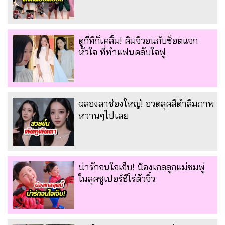
ดูกี่ทีก็เคลิ้ม! คิมจีวอนกับช็อตแจก
หัวใจ ที่ทำแฟนคลับใจฟู
ฉลองลาช่องใหญ่! อวดลุคสีดำลืมภาพ
หวานๆไปเลย
น่ารักจนใจเจ็บ! น้องเกลลูกแม่ชมพู่
ในลุคซูเปอร์ฮีโร่ตัวจิ๋ว