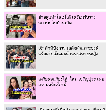
ย่าฮลุนทำใจไม่ได้ เตรียมรับร่าง
หลานกลับบ้านเกิด
เจ้าฟ้าทีปังกรฯ เสด็จส่วนพระองค์
พร้อมรับสั่งแนะนำพระสหายหญิง
เครียดจนร้องไห้! ใหม่ เจริญปุระ เผย
ความจริงเรื่องนี้
เปิดดวงครึ่งปีหลัง หมอปลาย เตือน 8