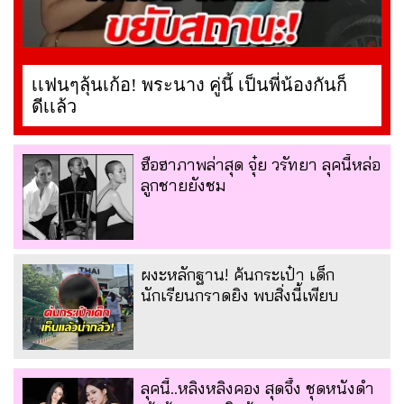
เเฟนๆลุ้นเก้อ! พระนาง คู่นี้ เป็นพี่น้องกันก็
ดีเเล้ว
ฮือฮาภาพล่าสุด จุ๋ย วรัทยา ลุคนี้หล่อ
ลูกชายยังชม
ผงะหลักฐาน! ค้นกระเป๋า เด็ก
นักเรียนกราดยิง พบสิ่งนี้เพียบ
ลุคนี้..หลิงหลิงคอง สุดจึ้ง ชุดหนังดำ