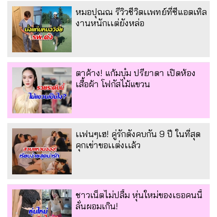
หมอปุณณ รีวิวชีวิตเเพทย์ที่ซีแอตเทิล
งานหนักเเต่ยังหล่อ
ตาค้าง! แก้มบุ๋ม ปรียาดา เปิดห้อง
เสื้อผ้า โฟกัสไม้แขวน
เเฟนๆเฮ! คู่รักดังคบกัน 9 ปี ในที่สุด
คุกเข่าขอเเต่งเเล้ว
ชาวเน็ตไม่ปลื้ม หุ่นใหม่ของเธอคนนี้
ลั่นผอมเกิน!