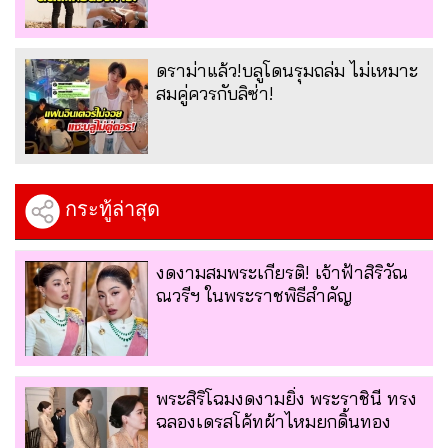
ดราม่าแล้ว!บลูโดนรุมถล่ม ไม่เหมาะ
สมคู่ควรกับลิซ่า!
กระทู้ล่าสุด
งดงามสมพระเกียรติ! เจ้าฟ้าสิริวัณ
ณวรีฯ ในพระราชพิธีสำคัญ
พระสิริโฉมงดงามยิ่่ง พระราชินี ทรง
ฉลองเดรสโค้ทผ้าไหมยกดิ้นทอง