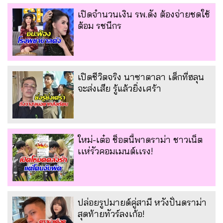
เปิดจำนวนเงิน รพ.ดัง ต้องจ่ายชดใช้
ต้อม รชนีกร
เปิดชีวิตจริง นาซาตาลา เด็กที่ฮลุน
จะส่งเสีย รู้แล้วยิ่งเศร้า
ใหม่-เต๋อ ช็อตนี้พาดราม่า ชาวเน็ต
เเห่รัวคอมเมนต์เเรง!
ปล่อยรูปมายด์คู่สามี หวังปั่นดราม่า
สุดท้ายทัวร์ลงเก้อ!