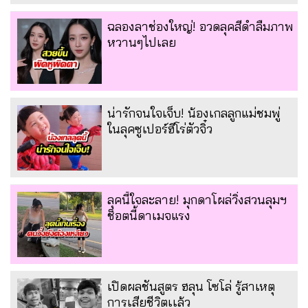
ฉลองลาช่องใหญ่! อวดลุคสีดำลืมภาพ
หวานๆไปเลย
น่ารักจนใจเจ็บ! น้องเกลลูกแม่ชมพู่
ในลุคซูเปอร์ฮีโร่ตัวจิ๋ว
ลุคนี้ใจละลาย! มุกดาโผล่วิ่งสวนลุมฯ
ช็อตนี้ดาเมจแรง
เปิดผลชันสูตร ฮลุน โซโล่ รู้สาเหตุ
การเสียชีวิตเเล้ว