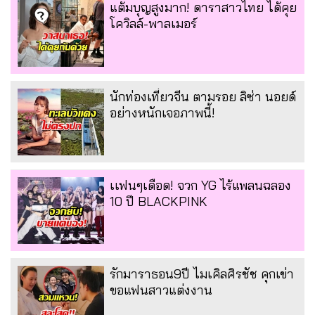
แต้มบุญสูงมาก! ดาราสาวไทย ได้คุย
โควิลล์-พาลเมอร์
นักท่องเที่ยวจีน ตามรอย ลิซ่า นอยด์
อย่างหนักเจอภาพนี้!
เเฟนๆเดือด! จวก YG ไร้แพลนฉลอง
10 ปี BLACKPINK
รักมาราธอน9ปี ไมเคิลศิรชัช คุกเข่า
ขอแฟนสาวแต่งงาน