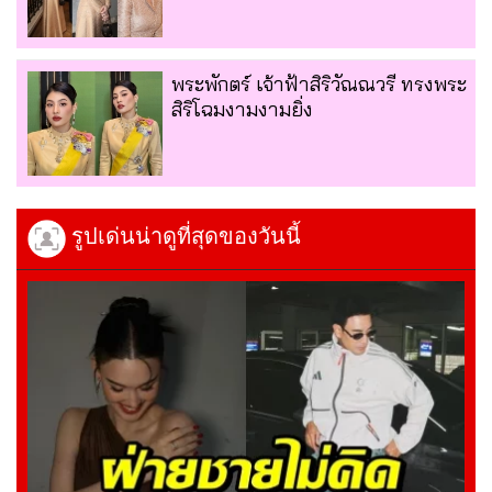
พระพักตร์ เจ้าฟ้าสิริวัณณวรี ทรงพระ
สิริโฉมงามงามยิ่ง
รูปเด่นน่าดูที่สุดของวันนี้