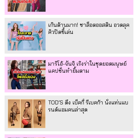
เกินต้านมาก! ชาล็อตออสติน อวดลุค
คิวปิดขี้เล่น
มาริโอ้-จันจิ เริงร่าในชุดยอดมนุษย์
แคปชั่นทำยิ้มตาม
TOD’S ดึง เบ็คกี้ รีเบคก้า นั่งแท่นแบ
รนด์แอมคนล่าสุด