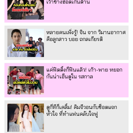
เว้าข้างฮอตเกินต้าน
หลายคนเพิ่งรู้! จิน จาก วิมานอากาศ
คือลูกสาว บอย ถกลเกียรติ
แค่ฟิตติ้งก็ฟินแล้ว! เก้า-พาย หยอก
กันน่าเอ็นดูใน รสกาล
ดูกี่ทีก็เคลิ้ม! คิมจีวอนกับช็อตแจก
หัวใจ ที่ทำแฟนคลับใจฟู