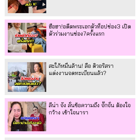
ฮือฮา!อดีตพระเอกตัวท็อปช่อง3 เปิด
ตัวร่วมงานช่อง7ครั้งแรก
สะใภ้หมื่นล้าน! ลือ ดิวอริสรา
แต่งงานจดทะเบียนแล้ว?
ลีน่า จัง ลั่นข้อความถึง จั๊กจั่น ต้องใจ
กว้าง เข้าใจนารา