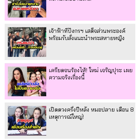
เจ้าฟ้าทีปังกรฯ เสด็จส่วนพระองค์
พร้อมรับสั่งแนะนำพระสหายหญิง
เครียดจนร้องไห้! ใหม่ เจริญปุระ เผย
ความจริงเรื่องนี้
เปิดดวงครึ่งปีหลัง หมอปลาย เตือน 8
เหตุการณ์ใหญ่!