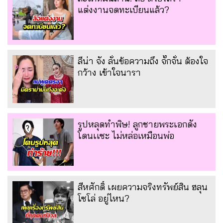
แต่งงานจดทะเบียนแล้ว?
ลีน่า จัง ลั่นข้อความถึง จั๊กจั่น ต้องใจ
กว้าง เข้าใจนารา
รูปหลุดทำพิษ! ลูกชายพระเอกดัง
โดนเเซะ ไม่หล่อเหมือนพ่อ
สีหศักดิ์ เผยความจริงทรัพย์สิน ฮลุน
โซโล่ อยู่ไหน?