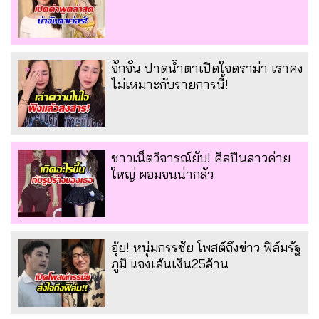
จั๊กจั่น ปาดน้ำตาเปิดใจดราม่า เราคง
ไม่เหมาะกับรายการนี้!
ชาวเน็ตวิจารณ์ยับ! ศิลปินสาวค่าย
ใหญ่ ผอมจนน่ากลัว
อุ้ย! หนุ่มกรรชัย โพสต์ถึงข่าว ฟิล์มรัฐ
ภูมิ แจงเส้นเงิน25ล้าน