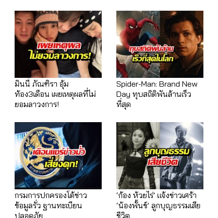
มินนี่ ภัณฑิรา อุ้ม
Spider-Man: Brand New
ท้อง3เดือน เผยเหตุผลที่ไม่
Day ทุบสถิติพันล้านเร็ว
ยอมลาวงการ!
ที่สุด
กรมการปกครองโต้ข่าว
‘ก้อง ห้วยไร่’ แจ้งข่าวเศร้า
ข้อมูลรั่ว ฐานทะเบียน
‘น้องพั้นช์’ ลูกบุญธรรมเสีย
ปลอดภัย
ชีวิต