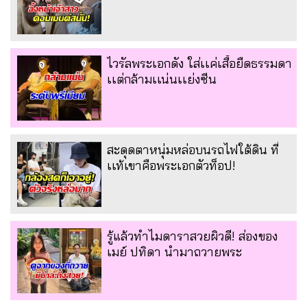
ไวรัลพระเอกดัง ใส่เเค่เสื้อยืดธรรมดา
เเต่กล้ามเเน่นเเย่งซีน
สะดุดตาหนุ่มหล่อบนรถไฟใต้ดิน ที่
เเท้เขาคือพระเอกตัวท็อป!
รู้แล้วทำไมดาราสวยผิวดี! ส่องของ
เมย์ ปทิดา นำมาถวายพระ