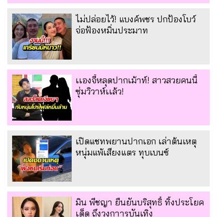
ไม่ปล่อยไว้! แบงค์พชร ปกป้องโบว์
จ่อฟ้องหมิ่นประมาท
เเองจี้หลุดปากเม้าท์! สาวสวยคนนี้
ซุ่มวิวาห์เเล้ว!
เปิดแชทพยานปากเอก เล่าต้นเหตุ
หนุ่มแพ้เสียงแตร ทุบเบนซ์
มิน พีชญา ยืนยันบริสุทธิ์ ทิ้งประโยค
เด็ด ถึงวงกาารบันเทิง