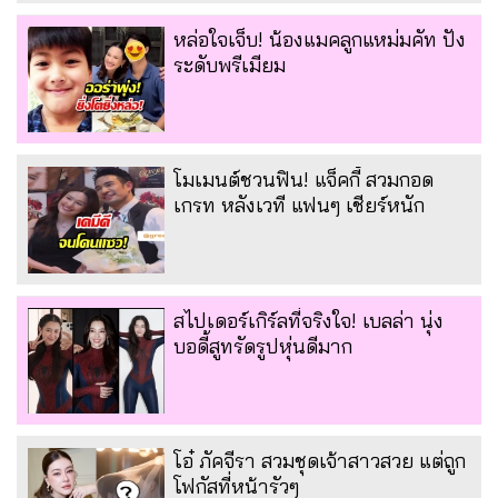
หล่อใจเจ็บ! น้องแมคลูกแหม่มคัท ปัง
ระดับพรีเมียม
โมเมนต์ชวนฟิน! แจ็คกี้ สวมกอด
เกรท หลังเวที แฟนๆ เชียร์หนัก
สไปเดอร์เกิร์ลที่จริงใจ! เบลล่า นุ่ง
บอดี้สูทรัดรูปหุ่นดีมาก
โอ๋ ภัคจีรา สวมชุดเจ้าสาวสวย แต่ถูก
โฟกัสที่หน้ารัวๆ