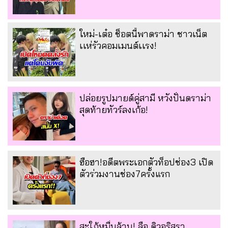
ใหม่-เต๋อ ช็อตนี้พาดราม่า ชาวเน็ต
เเห่รัวคอมเมนต์เเรง!
ปล่อยรูปมายด์คู่สามี หวังปั่นดราม่า
สุดท้ายทัวร์ลงเก้อ!
ฮือฮา!อดีตพระเอกตัวท็อปช่อง3 เปิด
ตัวร่วมงานช่อง7ครั้งแรก
สะใภ้หมื่นล้าน! ลือ ดิวอริสรา