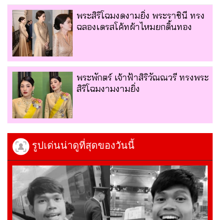
พระสิริโฉมงดงามยิ่่ง พระราชินี ทรง
ฉลองเดรสโค้ทผ้าไหมยกดิ้นทอง
พระพักตร์ เจ้าฟ้าสิริวัณณวรี ทรงพระ
สิริโฉมงามงามยิ่ง
รูปเด่นน่าดูที่สุดของวันนี้