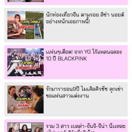
นักท่องเที่ยวจีน ตามรอย ลิซ่า นอยด์
อย่างหนักเจอภาพนี้!
เเฟนๆเดือด! จวก YG ไร้แพลนฉลอง
10 ปี BLACKPINK
รักมาราธอน9ปี ไมเคิลศิรชัช คุกเข่า
ขอแฟนสาวแต่งงาน
รวม 3 สาว เบลล่า-จันจิ-จีน่า นี่เเหละ