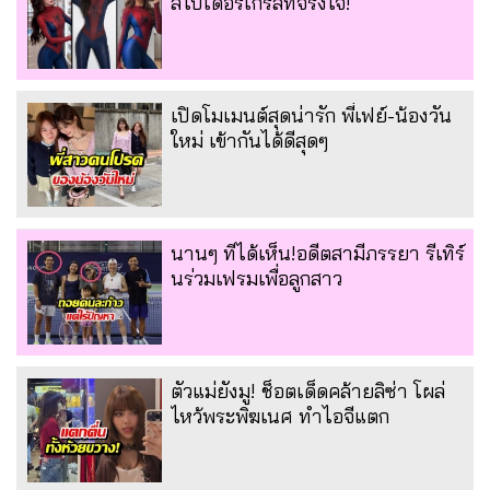
สไปเดอร์เกิร์ลที่จริงใจ!
เปิดโมเมนต์สุดน่ารัก พี่เฟย์-น้องวัน
ใหม่ เข้ากันได้ดีสุดๆ
นานๆ ทีได้เห็น!อดีตสามีภรรยา รีเทิร์
นร่วมเฟรมเพื่อลูกสาว
ตัวแม่ยังมู! ช็อตเด็ดคล้ายลิซ่า โผล่
ไหว้พระพิฆเนศ ทำไอจีแตก