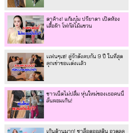
ตาค้าง! แก้มบุ๋ม ปรียาดา เปิดห้อง
เสื้อผ้า โฟกัสไม้แขวน
เเฟนๆเฮ! คู่รักดังคบกัน 9 ปี ในที่สุด
คุกเข่าขอเเต่งเเล้ว
ชาวเน็ตไม่ปลื้ม หุ่นใหม่ของเธอคนนี้
ลั่นผอมเกิน!
เกินต้านมาก! ชาล็อตออสติน อวดลุค