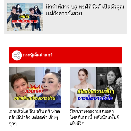
นึกว่าพี่สาว บลู พงศ์ทิวัตถ์ เปิดตัวคุณ
เเม่ยังสาวยังสวย
กระทู้เด็ดน่าแชร์
เอาแล้วไง! จิน จรินทร์ ฟาด
มิตรภาพงดงาม! เบลล่า
กลับลีน่าจัง แต่ละคำ เจ็บๆ
โพสต์แบบนี้ หลังน้องพั้นช์
จุกๆ
เสียชีวิต