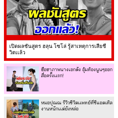
เปิดผลชันสูตร ฮลุน โซโล่ รู้สาเหตุการเสียชี
วิตเเล้ว
ฮือฮาภาพนางเอกดัง อุ้มท้องนูนๆออก
สื่อครั้งเเรก!
หมอปุณณ รีวิวชีวิตเเพทย์ที่ซีแอตเทิล
งานหนักเเต่ยังหล่อ