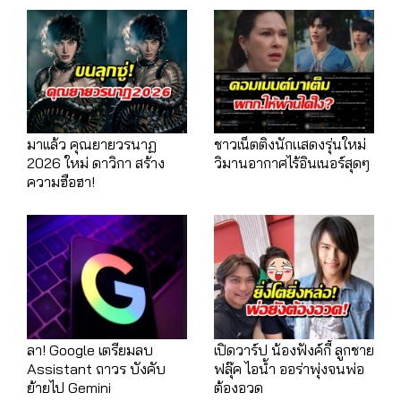
มาเเล้ว คุณยายวรนาฏ
ชาวเน็ตติงนักแสดงรุ่นใหม่
2026 ใหม่ ดาวิกา สร้าง
วิมานอากาศไร้อินเนอร์สุดๆ
ความฮือฮา!
ลา! Google เตรียมลบ
เปิดวาร์ป น้องฟังค์กี้ ลูกชาย
Assistant ถาวร บังคับ
ฟลุ๊ค ไอน้ำ ออร่าพุ่งจนพ่อ
ย้ายไป Gemini
ต้องอวด