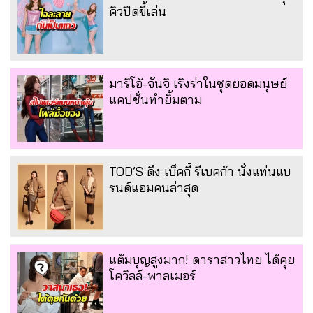
คิวปิดขี้เล่น
มาริโอ้-จันจิ เริงร่าในชุดยอดมนุษย์
แคปชั่นทำยิ้มตาม
TOD’S ดึง เบ็คกี้ รีเบคก้า นั่งแท่นแบ
รนด์แอมคนล่าสุด
แต้มบุญสูงมาก! ดาราสาวไทย ได้คุย
โควิลล์-พาลเมอร์